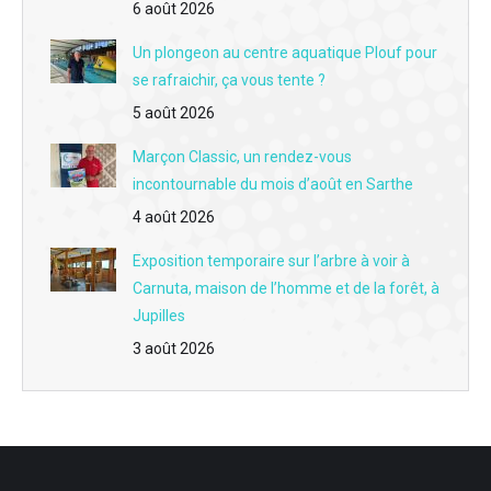
6 août 2026
L'interview du jour du 4 juin - Fête des caves à Montabon : L'aventure vous attend dimanche 7 juin avec "La cale de coude"
Un plongeon au centre aquatique Plouf pour
L'interview du jour du 3 juin - Château du Lude : Rencontre avec Barbara de Nicolaÿ avant la 32e Fête des Jardiniers
se rafraichir, ça vous tente ?
5 août 2026
L'interview du jour du 2 juin - Association Coeur de soi : Rompre l'isolement pour redonner de la douceur à l'après-cancer
Marçon Classic, un rendez-vous
L'interview du jour du 1er juin - Label "Éco-Défis" : Céline Esnault insuffle un vent vert sur la coiffure à Montval
incontournable du mois d’août en Sarthe
L'interview du jour du 29 mai - L'entente et la future fusion des clubs de football AS Vaas et SC Luceau
4 août 2026
L'interview du jour du 28 mai - La formation pour les aidants mise en place en juin par France Alzheimer Sarthe
Exposition temporaire sur l’arbre à voir à
Carnuta, maison de l’homme et de la forêt, à
L'interview du jour du 27 mai - L'ouverture de la boutique "Le Carré privé d'Alex" à Montval-sur-Loir
Jupilles
L'interview du jour du 26 mai - La saison 2026 de l'association des amis de la chapelle Sainte Cécile à Flée
3 août 2026
L'interview du jour du 25 mai - Le festival Culturissimo accueille Thibault de Montalembert jeudi 28 mai à La Castélorienne à Montval-sur-Loir
L'interview du jour du 22 mai - Evénement : La Fête mondiale du jeu s'invite au Lude vendredi 29 mai
L'interview du jour du 21 mai - Boulangerie Duval & fils à La Chartre : Des artisans en or pour la meilleure baguette tradition de la Sarthe