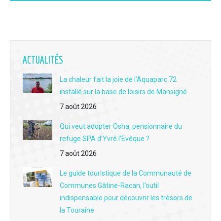
L'interview du jour du 19 juin - La 3e Fête du livre jeunesse du réseau Odyssée s'installe à Vaas le 8 juillet
L'interview du jour du 18 juin - Immersion et solidarité : le centre de secours de La Chartre-sur-le-Loir ouvre ses portes au public ce samedi
L'interview du jour du 17 juin - Clément Buissot, le scientifique devenu passeur de vins au bar "Le Jasnières" à La Chartre
ACTUALITÉS
L'interview du jour du 16 juin - Brocante, café et complicité familiale : immersion au cœur du Grenier de Victoria au Lude
La chaleur fait la joie de l’Aquaparc 72
installé sur la base de loisirs de Mansigné
L'interview du jour du 15 juin - Aux Berges du Lac : L'institution de l'été à la base de loisirs de Mansigné fête sa 12e saison
7 août 2026
L'interview du jour du 12 juin - Les rendez-vous 2026 avec la guinguette des 3 moulins à Vouvray-sur-Loir
Qui veut adopter Osha, pensionnaire du
L'interview du jour du 11 juin - La fête des fouées au moulin de Rotrou à Vaas le dimanche 14 juin
refuge SPA d’Yvré l’Evêque ?
L'interview du jour du 10 juin - Un nouveau chantier international Concordia à Aubigné-Racan du 2 au 23 juillet
7 août 2026
L'interview du jour du 9 juin - La 3e édition du festival des bières artisanales au Lude samedi 13 juin
Le guide touristique de la Communauté de
Communes Gâtine-Racan, l’outil
L'interview du jour du 8 juin - Réouverture de "l'Auberge de Beaumont" à Beaumont-Pied-de-Boeuf
indispensable pour découvrir les trésors de
la Touraine
L'interview du jour du 5 juin - Lhomme : Quatre cochons Kunekune au chevet des vignes escarpées d'Adrien Lainault