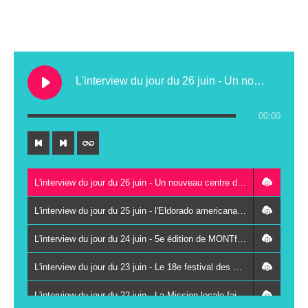
L'interview du jour du 26 juin - Un nouveau centre de contrôle technique au Lude
00:00
L'interview du jour du 26 juin - Un nouveau centre de contrôle technique au Lude
L'interview du jour du 25 juin - l'Eldorado americana festival à Vancé le 27 juin
L'interview du jour du 24 juin - 5e édition de MONTfestiVAL du 26 au 28 juin à Montval-sur-Loir
L'interview du jour du 23 juin - Le 18e festival des Kampagn'arts à Saint-Paterne-Racan les 26 et 27 juin
L'interview du jour du 22 juin - La Mission locale fait se rencontrer des jeunes et des chefs d'entreprises autour du sport