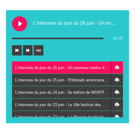
L'interview du jour du 26 juin - Un nouveau centre de contrôle technique au Lude
00:00
L'interview du jour du 26 juin - Un nouveau centre de contrôle technique au Lude
L'interview du jour du 25 juin - l'Eldorado americana festival à Vancé le 27 juin
L'interview du jour du 24 juin - 5e édition de MONTfestiVAL du 26 au 28 juin à Montval-sur-Loir
L'interview du jour du 23 juin - Le 18e festival des Kampagn'arts à Saint-Paterne-Racan les 26 et 27 juin
L'interview du jour du 22 juin - La Mission locale fait se rencontrer des jeunes et des chefs d'entreprises autour du sport
L'interview du jour du 19 juin - La 3e Fête du livre jeunesse du réseau Odyssée s'installe à Vaas le 8 juillet