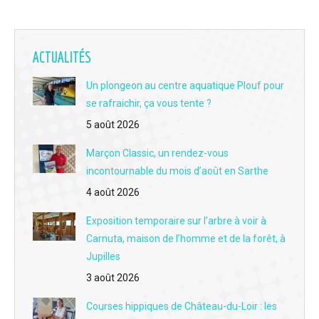
L'interview du jour du 18 juin - Immersion et solidarité : le centre de secours de La Chartre-sur-le-Loir ouvre ses portes au public ce samedi
L'interview du jour du 17 juin - Clément Buissot, le scientifique devenu passeur de vins au bar "Le Jasnières" à La Chartre
ACTUALITÉS
L'interview du jour du 16 juin - Brocante, café et complicité familiale : immersion au cœur du Grenier de Victoria au Lude
Un plongeon au centre aquatique Plouf pour
se rafraichir, ça vous tente ?
L'interview du jour du 15 juin - Aux Berges du Lac : L'institution de l'été à la base de loisirs de Mansigné fête sa 12e saison
5 août 2026
L'interview du jour du 12 juin - Les rendez-vous 2026 avec la guinguette des 3 moulins à Vouvray-sur-Loir
Marçon Classic, un rendez-vous
L'interview du jour du 11 juin - La fête des fouées au moulin de Rotrou à Vaas le dimanche 14 juin
incontournable du mois d’août en Sarthe
L'interview du jour du 10 juin - Un nouveau chantier international Concordia à Aubigné-Racan du 2 au 23 juillet
4 août 2026
L'interview du jour du 9 juin - La 3e édition du festival des bières artisanales au Lude samedi 13 juin
Exposition temporaire sur l’arbre à voir à
Carnuta, maison de l’homme et de la forêt, à
L'interview du jour du 8 juin - Réouverture de "l'Auberge de Beaumont" à Beaumont-Pied-de-Boeuf
Jupilles
3 août 2026
L'interview du jour du 5 juin - Lhomme : Quatre cochons Kunekune au chevet des vignes escarpées d'Adrien Lainault
Courses hippiques de Château-du-Loir : les
L'interview du jour du 4 juin - Fête des caves à Montabon : L'aventure vous attend dimanche 7 juin avec "La cale de coude"